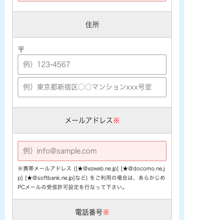
住所
〒
メールアドレス
※
※携帯メールアドレス ([★@ezweb.ne.jp] [★@docomo.ne.j
p] [★@softbank.ne.jp]など) をご利用の場合は、あらかじめ
PCメールの受信許可設定を行なって下さい。
電話番号
※