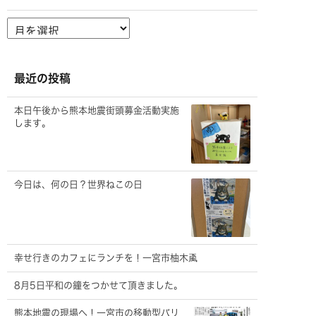
ア
ー
カ
イ
ブ
最近の投稿
本日午後から熊本地震街頭募金活動実施
します。
今日は、何の日？世界ねこの日
幸せ行きのカフェにランチを！一宮市柚木颪
8月5日平和の鐘をつかせて頂きました。
熊本地震の現場へ！一宮市の移動型バリ