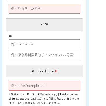
住所
〒
メールアドレス
※
※携帯メールアドレス ([★@ezweb.ne.jp] [★@docomo.ne.j
p] [★@softbank.ne.jp]など) をご利用の場合は、あらかじめ
PCメールの受信許可設定を行なって下さい。