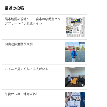
イ
ブ
最近の投稿
熊本地震の現場へ！一宮市の移動型バリ
アフリートイレ派遣トイレ
向山連区盆踊り大会
ちゃんと見てくれてる人がいる
午後からは、地元まわり