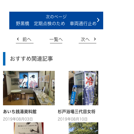
野黒橋 定期点検のため 車両通行止め
前へ
一覧へ
次へ
おすすめ関連記事
あいち銭湯資料館
杉戸浴場三代目女将
2019年08月03日
2019年08月10日