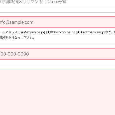
アドレス ([★@ezweb.ne.jp] [★@docomo.ne.jp] [★@softbank.ne.
可設定を行なって下さい。