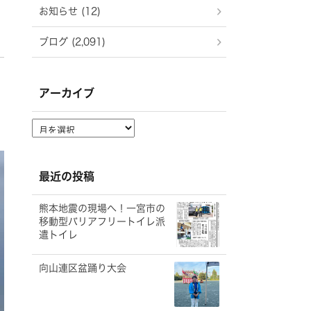
お知らせ (12)
ブログ (2,091)
アーカイブ
ア
ー
カ
イ
最近の投稿
ブ
熊本地震の現場へ！一宮市の
移動型バリアフリートイレ派
遣トイレ
向山連区盆踊り大会