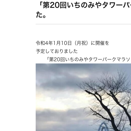
「第20回いちのみやタワー
た。
令和
4
年
1
月
10
日（月祝）に開催を
予定しておりました
「第
20
回いちのみやタワーパークマラソ