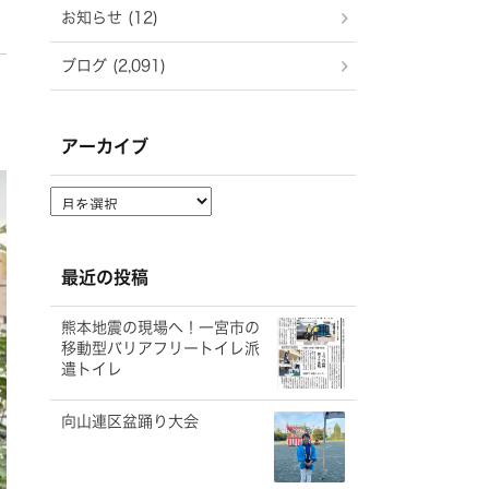
お知らせ (12)
ブログ (2,091)
アーカイブ
ア
ー
カ
イ
最近の投稿
ブ
熊本地震の現場へ！一宮市の
移動型バリアフリートイレ派
遣トイレ
向山連区盆踊り大会