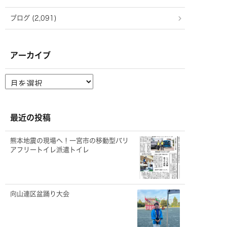
ブログ (2,091)
アーカイブ
ア
ー
カ
イ
ブ
最近の投稿
熊本地震の現場へ！一宮市の移動型バリ
アフリートイレ派遣トイレ
向山連区盆踊り大会