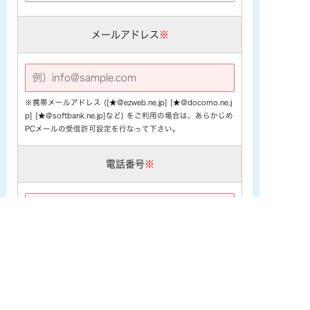
メールアドレス
※
※携帯メールアドレス ([★@ezweb.ne.jp] [★@docomo.ne.j
p] [★@softbank.ne.jp]など) をご利用の場合は、あらかじめ
PCメールの受信許可設定を行なって下さい。
電話番号
※
お問い合わせ内容
※