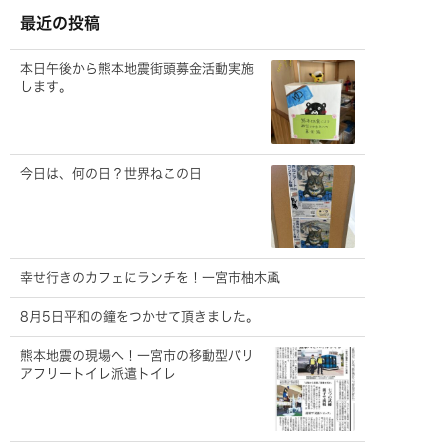
ブ
最近の投稿
本日午後から熊本地震街頭募金活動実施
します。
今日は、何の日？世界ねこの日
幸せ行きのカフェにランチを！一宮市柚木颪
8月5日平和の鐘をつかせて頂きました。
熊本地震の現場へ！一宮市の移動型バリ
アフリートイレ派遣トイレ