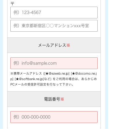
〒
メールアドレス
※
※携帯メールアドレス ([★@ezweb.ne.jp] [★@docomo.ne.j
p] [★@softbank.ne.jp]など) をご利用の場合は、あらかじめ
PCメールの受信許可設定を行なって下さい。
電話番号
※