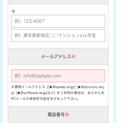
〒
メールアドレス
※
※携帯メールアドレス ([★@ezweb.ne.jp] [★@docomo.ne.j
p] [★@softbank.ne.jp]など) をご利用の場合は、あらかじめ
PCメールの受信許可設定を行なって下さい。
電話番号
※