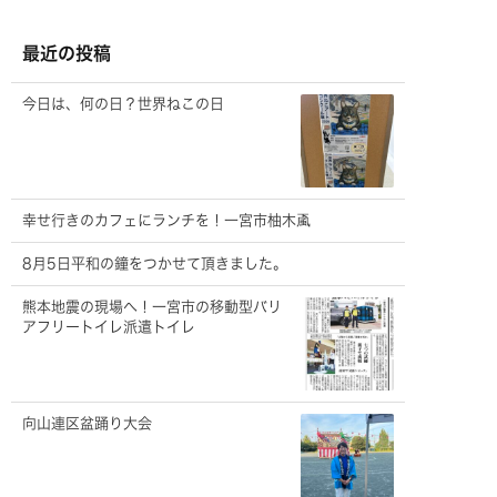
カ
イ
ブ
最近の投稿
今日は、何の日？世界ねこの日
幸せ行きのカフェにランチを！一宮市柚木颪
8月5日平和の鐘をつかせて頂きました。
熊本地震の現場へ！一宮市の移動型バリ
アフリートイレ派遣トイレ
向山連区盆踊り大会