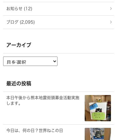
お知らせ (12)
ブログ (2,095)
アーカイブ
ア
ー
カ
イ
ブ
最近の投稿
本日午後から熊本地震街頭募金活動実施
します。
今日は、何の日？世界ねこの日