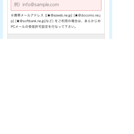
※携帯メールアドレス ([★@ezweb.ne.jp] [★@docomo.ne.j
p] [★@softbank.ne.jp]など) をご利用の場合は、あらかじめ
PCメールの受信許可設定を行なって下さい。
電話番号
※
お問い合わせ内容
※