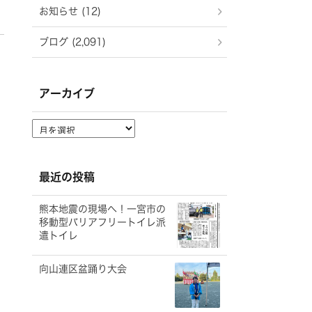
お知らせ (12)
ブログ (2,091)
アーカイブ
ア
ー
カ
イ
最近の投稿
ブ
熊本地震の現場へ！一宮市の
移動型バリアフリートイレ派
遣トイレ
向山連区盆踊り大会