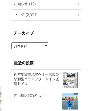
お知らせ (12)
ブログ (2,091)
アーカイブ
ア
ー
カ
イ
最近の投稿
ブ
熊本地震の現場へ！一宮市の
移動型バリアフリートイレ派
遣トイレ
向山連区盆踊り大会