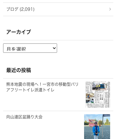
ブログ (2,091)
アーカイブ
ア
ー
カ
イ
ブ
最近の投稿
熊本地震の現場へ！一宮市の移動型バリ
アフリートイレ派遣トイレ
向山連区盆踊り大会