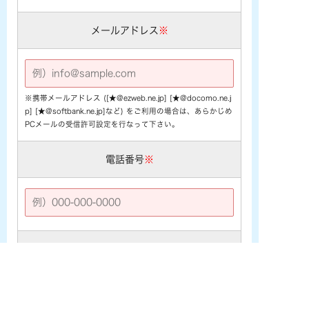
メールアドレス
※
※携帯メールアドレス ([★@ezweb.ne.jp] [★@docomo.ne.j
p] [★@softbank.ne.jp]など) をご利用の場合は、あらかじめ
PCメールの受信許可設定を行なって下さい。
電話番号
※
お問い合わせ内容
※