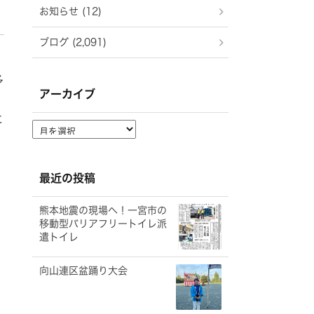
お知らせ (12)
ブログ (2,091)
多
アーカイブ
に
ア
ー
カ
イ
最近の投稿
ブ
熊本地震の現場へ！一宮市の
移動型バリアフリートイレ派
遣トイレ
向山連区盆踊り大会