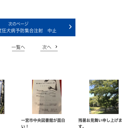
度狂犬病予防集合注射 中止
一覧へ
次へ
一宮市中央図書館が面白
残暑お見舞い申し上げま
い！
す。