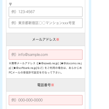
〒
メールアドレス
※
※携帯メールアドレス ([★@ezweb.ne.jp] [★@docomo.ne.j
p] [★@softbank.ne.jp]など) をご利用の場合は、あらかじめ
PCメールの受信許可設定を行なって下さい。
電話番号
※