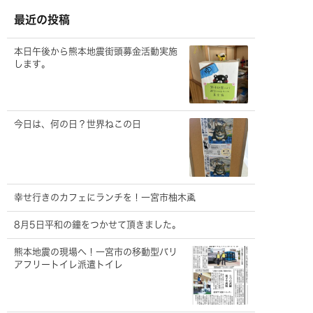
イ
ブ
最近の投稿
本日午後から熊本地震街頭募金活動実施
します。
今日は、何の日？世界ねこの日
幸せ行きのカフェにランチを！一宮市柚木颪
8月5日平和の鐘をつかせて頂きました。
熊本地震の現場へ！一宮市の移動型バリ
アフリートイレ派遣トイレ