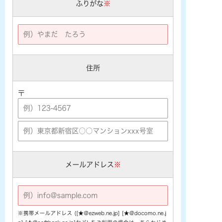
ふりがな
※
住所
〒
メールアドレス
※
※携帯メールアドレス ([★@ezweb.ne.jp] [★@docomo.ne.j