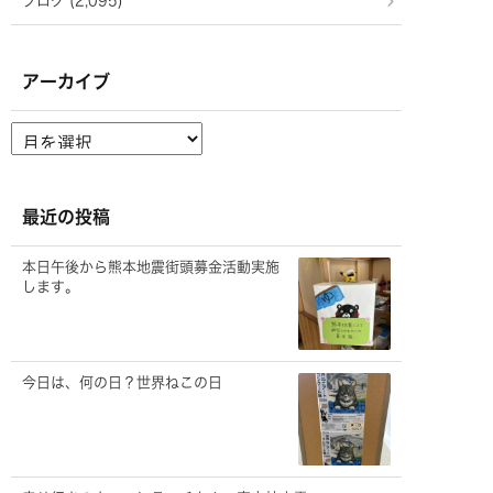
ブログ (2,095)
アーカイブ
ア
ー
カ
イ
ブ
最近の投稿
本日午後から熊本地震街頭募金活動実施
します。
今日は、何の日？世界ねこの日