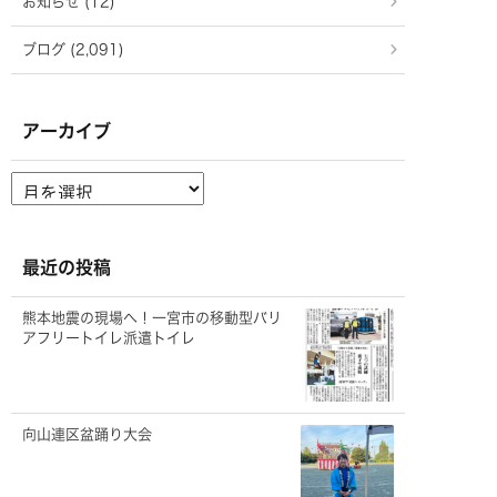
お知らせ (12)
ブログ (2,091)
アーカイブ
ア
ー
カ
イ
ブ
最近の投稿
熊本地震の現場へ！一宮市の移動型バリ
アフリートイレ派遣トイレ
向山連区盆踊り大会