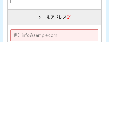
メールアドレス
※
※携帯メールアドレス ([★@ezweb.ne.jp] [★@docomo.ne.j
p] [★@softbank.ne.jp]など) をご利用の場合は、あらかじめ
PCメールの受信許可設定を行なって下さい。
電話番号
※
お問い合わせ内容
※