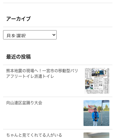
アーカイブ
ア
ー
カ
イ
ブ
最近の投稿
熊本地震の現場へ！一宮市の移動型バリ
アフリートイレ派遣トイレ
向山連区盆踊り大会
ちゃんと見てくれてる人がいる