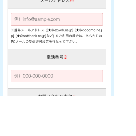
メールアドレス
※
※携帯メールアドレス ([★@ezweb.ne.jp] [★@docomo.ne.j
p] [★@softbank.ne.jp]など) をご利用の場合は、あらかじめ
PCメールの受信許可設定を行なって下さい。
電話番号
※
お問い合わせ内容
※