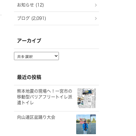
お知らせ (12)
ブログ (2,091)
アーカイブ
ア
ー
カ
イ
最近の投稿
ブ
熊本地震の現場へ！一宮市の
移動型バリアフリートイレ派
遣トイレ
向山連区盆踊り大会