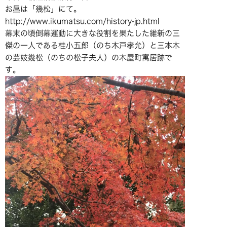
お昼は「幾松」にて。
http://www.ikumatsu.com/history-jp.html
幕末の頃倒幕運動に大きな役割を果たした維新の三
傑の一人である桂小五郎（のち木戸孝允）と三本木
の芸妓幾松（のちの松子夫人）の木屋町寓居跡で
す。