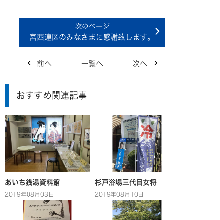
宮西連区のみなさまに感謝致します。
前へ
一覧へ
次へ
おすすめ関連記事
あいち銭湯資料館
杉戸浴場三代目女将
2019年08月03日
2019年08月10日