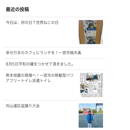
イ
ブ
最近の投稿
今日は、何の日？世界ねこの日
幸せ行きのカフェにランチを！一宮市柚木颪
8月5日平和の鐘をつかせて頂きました。
熊本地震の現場へ！一宮市の移動型バリ
アフリートイレ派遣トイレ
向山連区盆踊り大会