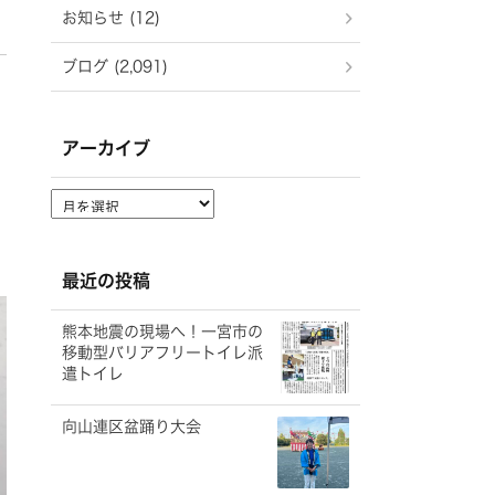
お知らせ (12)
ブログ (2,091)
アーカイブ
ア
ー
カ
イ
最近の投稿
ブ
熊本地震の現場へ！一宮市の
移動型バリアフリートイレ派
遣トイレ
向山連区盆踊り大会