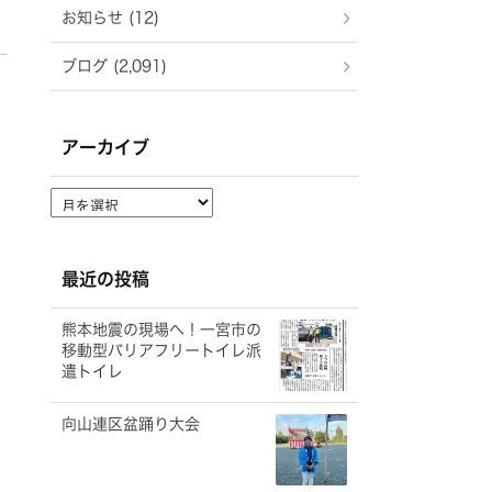
お知らせ (12)
ブログ (2,091)
アーカイブ
ア
ー
カ
イ
最近の投稿
ブ
熊本地震の現場へ！一宮市の
移動型バリアフリートイレ派
遣トイレ
向山連区盆踊り大会