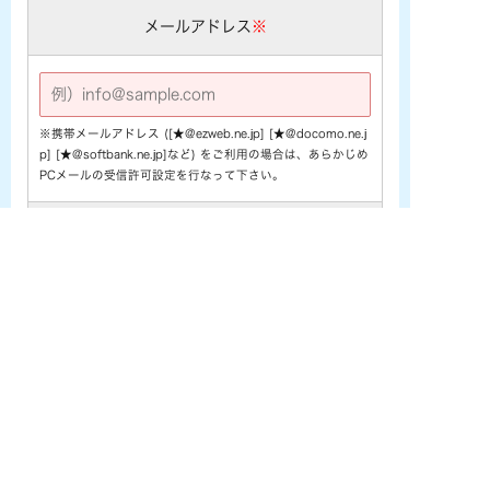
メールアドレス
※
※携帯メールアドレス ([★@ezweb.ne.jp] [★@docomo.ne.j
p] [★@softbank.ne.jp]など) をご利用の場合は、あらかじめ
PCメールの受信許可設定を行なって下さい。
電話番号
※
お問い合わせ内容
※