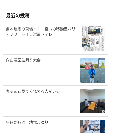
カ
イ
ブ
最近の投稿
熊本地震の現場へ！一宮市の移動型バリ
アフリートイレ派遣トイレ
向山連区盆踊り大会
ちゃんと見てくれてる人がいる
午後からは、地元まわり