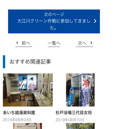
大江川クリーン作戦に参加してきまし
た。
前へ
一覧へ
次へ
おすすめ関連記事
あいち銭湯資料館
杉戸浴場三代目女将
2019年08月03日
2019年08月10日