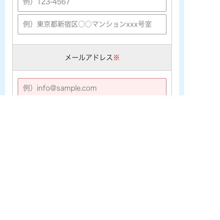
メールアドレス
※
※携帯メールアドレス ([★@ezweb.ne.jp] [★@docomo.ne.j
p] [★@softbank.ne.jp]など) をご利用の場合は、あらかじめ
PCメールの受信許可設定を行なって下さい。
電話番号
※
お問い合わせ内容
※