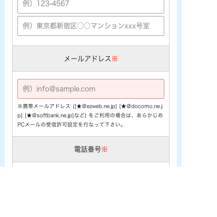
メールアドレス
※
※携帯メールアドレス ([★@ezweb.ne.jp] [★@docomo.ne.j
p] [★@softbank.ne.jp]など) をご利用の場合は、あらかじめ
PCメールの受信許可設定を行なって下さい。
電話番号
※
お問い合わせ内容
※