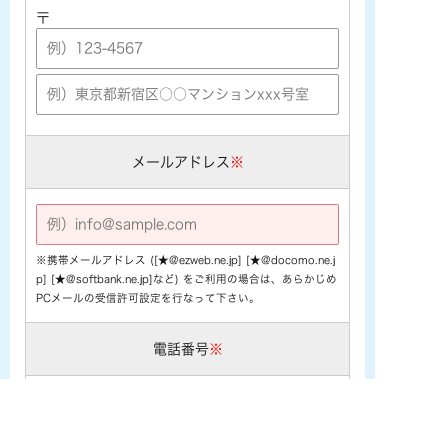
〒
メールアドレス
※
※携帯メールアドレス ([★@ezweb.ne.jp] [★@docomo.ne.j
p] [★@softbank.ne.jp]など) をご利用の場合は、あらかじめ
PCメールの受信許可設定を行なって下さい。
電話番号
※