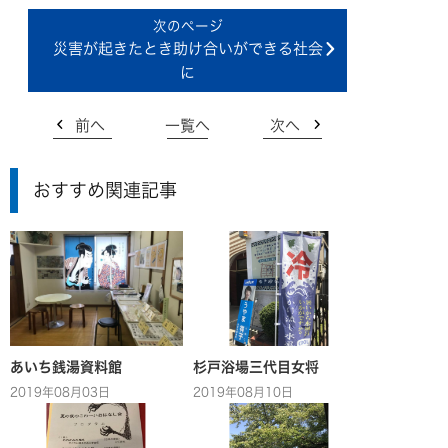
災害が起きたとき助け合いができる社会
に
前へ
一覧へ
次へ
おすすめ関連記事
あいち銭湯資料館
杉戸浴場三代目女将
2019年08月03日
2019年08月10日