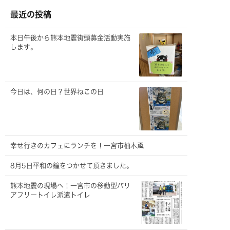
イ
ブ
最近の投稿
本日午後から熊本地震街頭募金活動実施
します。
今日は、何の日？世界ねこの日
幸せ行きのカフェにランチを！一宮市柚木颪
8月5日平和の鐘をつかせて頂きました。
熊本地震の現場へ！一宮市の移動型バリ
アフリートイレ派遣トイレ