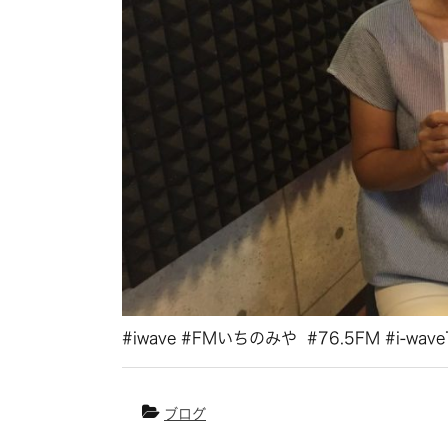
#iwave #FMいちのみや
#76.5FM #i-wav
ブログ