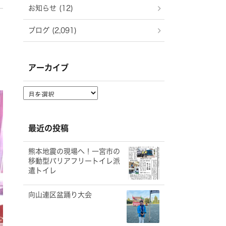
お知らせ (12)
ブログ (2,091)
アーカイブ
ア
ー
カ
イ
最近の投稿
ブ
熊本地震の現場へ！一宮市の
移動型バリアフリートイレ派
遣トイレ
向山連区盆踊り大会