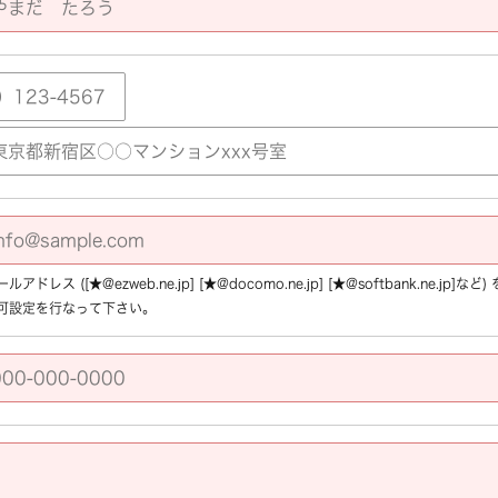
アドレス ([★@ezweb.ne.jp] [★@docomo.ne.jp] [★@softbank.ne.
可設定を行なって下さい。