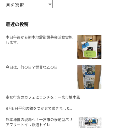
ア
ー
カ
イ
ブ
最近の投稿
本日午後から熊本地震街頭募金活動実施
します。
今日は、何の日？世界ねこの日
幸せ行きのカフェにランチを！一宮市柚木颪
8月5日平和の鐘をつかせて頂きました。
熊本地震の現場へ！一宮市の移動型バリ
アフリートイレ派遣トイレ