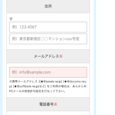
住所
〒
メールアドレス
※
※携帯メールアドレス ([★@ezweb.ne.jp] [★@docomo.ne.j
p] [★@softbank.ne.jp]など) をご利用の場合は、あらかじめ
PCメールの受信許可設定を行なって下さい。
電話番号
※