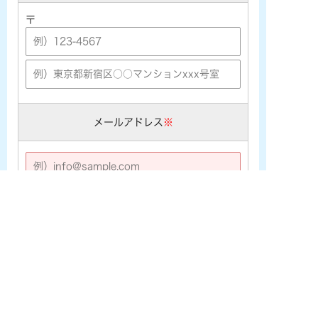
〒
メールアドレス
※
※携帯メールアドレス ([★@ezweb.ne.jp] [★@docomo.ne.j
p] [★@softbank.ne.jp]など) をご利用の場合は、あらかじめ
PCメールの受信許可設定を行なって下さい。
電話番号
※