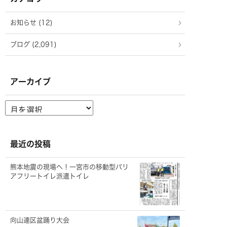
お知らせ (12)
ブログ (2,091)
アーカイブ
ア
ー
カ
イ
ブ
最近の投稿
熊本地震の現場へ！一宮市の移動型バリ
アフリートイレ派遣トイレ
向山連区盆踊り大会