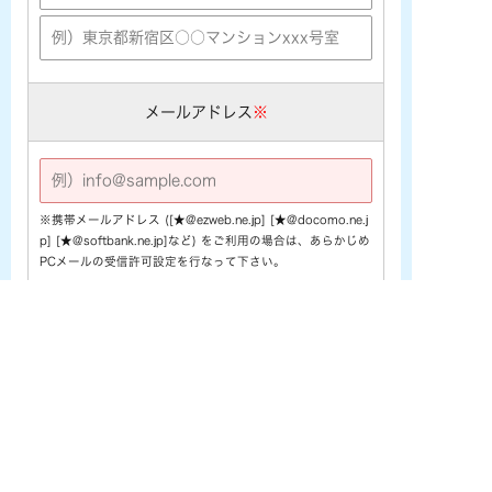
メールアドレス
※
※携帯メールアドレス ([★@ezweb.ne.jp] [★@docomo.ne.j
p] [★@softbank.ne.jp]など) をご利用の場合は、あらかじめ
PCメールの受信許可設定を行なって下さい。
電話番号
※
お問い合わせ内容
※