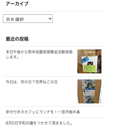
アーカイブ
ア
ー
カ
イ
ブ
最近の投稿
本日午後から熊本地震街頭募金活動実施
します。
今日は、何の日？世界ねこの日
幸せ行きのカフェにランチを！一宮市柚木颪
8月5日平和の鐘をつかせて頂きました。