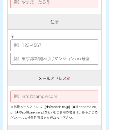
住所
〒
メールアドレス
※
※携帯メールアドレス ([★@ezweb.ne.jp] [★@docomo.ne.j
p] [★@softbank.ne.jp]など) をご利用の場合は、あらかじめ
PCメールの受信許可設定を行なって下さい。