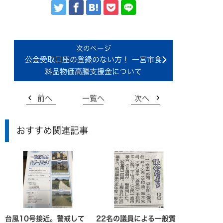
公金受取口座の登録のない方！ 一宮市食
料品物価高騰支援金について
前へ
一覧へ
次へ
おすすめ関連記事
台風10号接近。警戒して
22名の議員による一般質