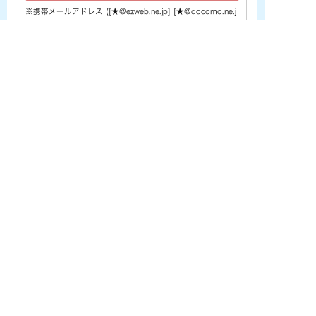
※携帯メールアドレス ([★@ezweb.ne.jp] [★@docomo.ne.j
p] [★@softbank.ne.jp]など) をご利用の場合は、あらかじめ
PCメールの受信許可設定を行なって下さい。
電話番号
※
お問い合わせ内容
※