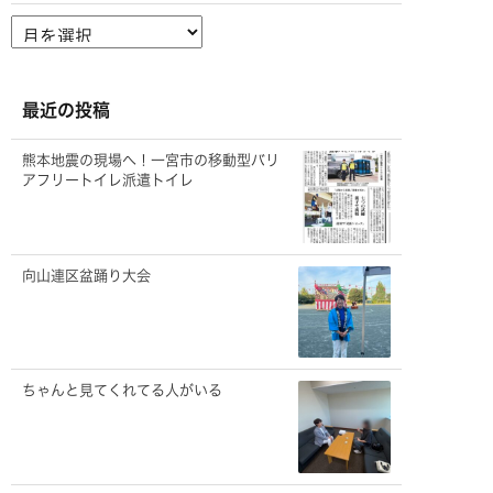
ア
ー
カ
イ
ブ
最近の投稿
熊本地震の現場へ！一宮市の移動型バリ
アフリートイレ派遣トイレ
向山連区盆踊り大会
ちゃんと見てくれてる人がいる