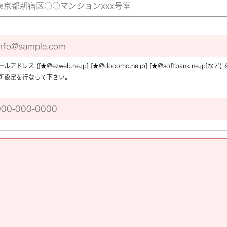
アドレス ([★@ezweb.ne.jp] [★@docomo.ne.jp] [★@softbank.ne.
可設定を行なって下さい。