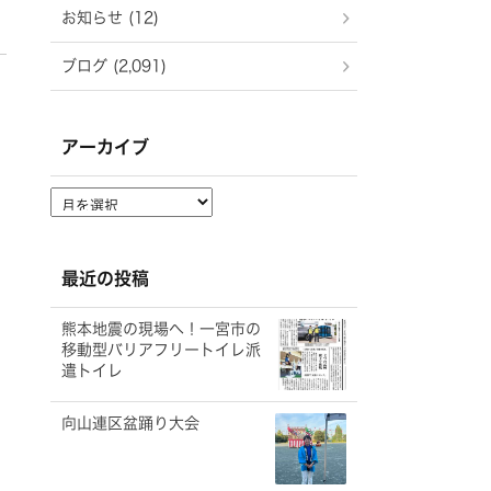
お知らせ (12)
ブログ (2,091)
アーカイブ
ア
ー
カ
イ
最近の投稿
ブ
熊本地震の現場へ！一宮市の
移動型バリアフリートイレ派
遣トイレ
向山連区盆踊り大会