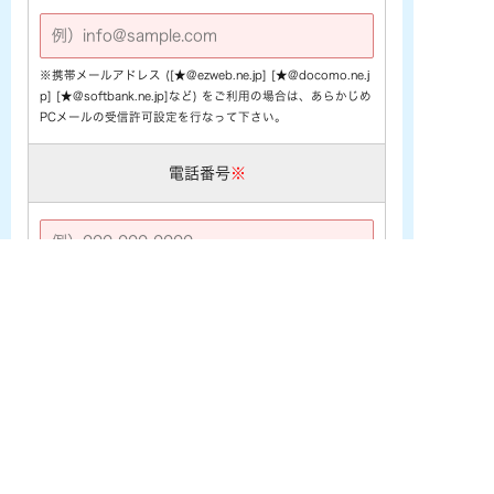
※携帯メールアドレス ([★@ezweb.ne.jp] [★@docomo.ne.j
p] [★@softbank.ne.jp]など) をご利用の場合は、あらかじめ
PCメールの受信許可設定を行なって下さい。
電話番号
※
お問い合わせ内容
※