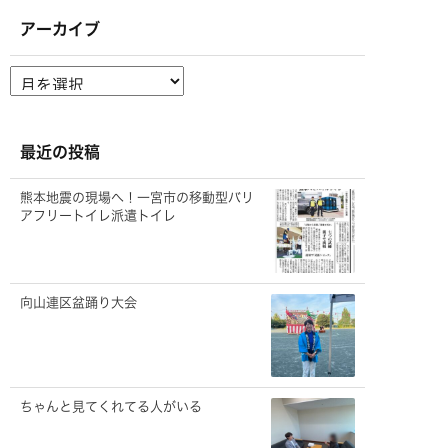
アーカイブ
ア
ー
カ
イ
ブ
最近の投稿
熊本地震の現場へ！一宮市の移動型バリ
アフリートイレ派遣トイレ
向山連区盆踊り大会
ちゃんと見てくれてる人がいる