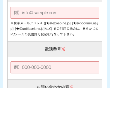
※携帯メールアドレス ([★@ezweb.ne.jp] [★@docomo.ne.j
p] [★@softbank.ne.jp]など) をご利用の場合は、あらかじめ
PCメールの受信許可設定を行なって下さい。
電話番号
※
お問い合わせ内容
※