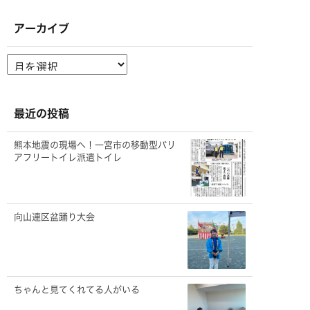
アーカイブ
ア
ー
カ
イ
ブ
最近の投稿
熊本地震の現場へ！一宮市の移動型バリ
アフリートイレ派遣トイレ
向山連区盆踊り大会
ちゃんと見てくれてる人がいる