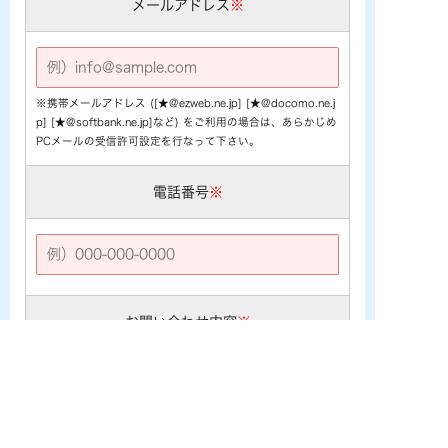
メールアドレス
※
※携帯メールアドレス ([★@ezweb.ne.jp] [★@docomo.ne.j
p] [★@softbank.ne.jp]など) をご利用の場合は、あらかじめ
PCメールの受信許可設定を行なって下さい。
電話番号
※
お問い合わせ内容
※