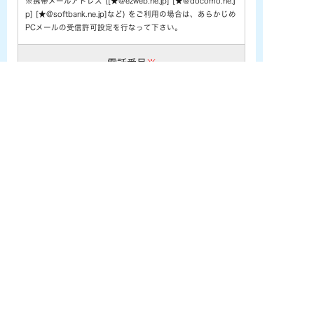
※携帯メールアドレス ([★@ezweb.ne.jp] [★@docomo.ne.j
p] [★@softbank.ne.jp]など) をご利用の場合は、あらかじめ
PCメールの受信許可設定を行なって下さい。
電話番号
※
お問い合わせ内容
※