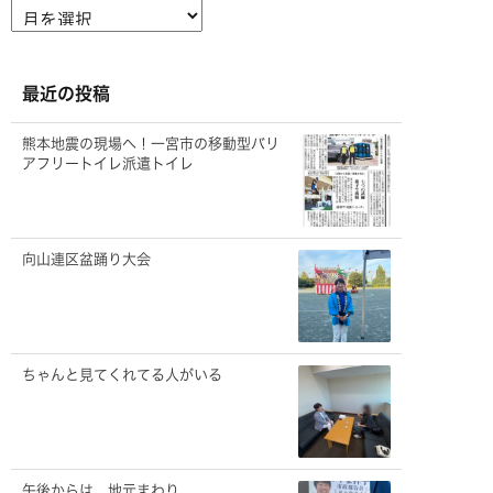
ア
ー
カ
イ
ブ
最近の投稿
熊本地震の現場へ！一宮市の移動型バリ
アフリートイレ派遣トイレ
向山連区盆踊り大会
ちゃんと見てくれてる人がいる
午後からは、地元まわり