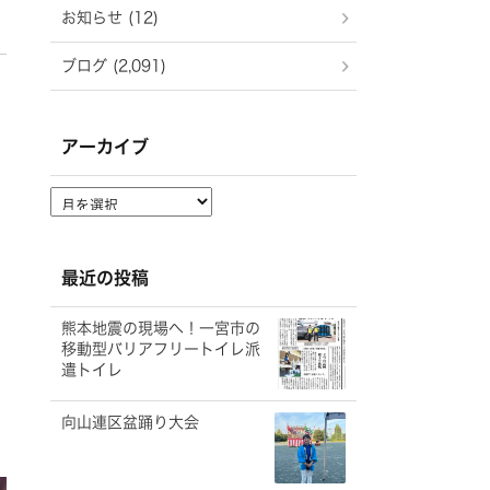
お知らせ (12)
ブログ (2,091)
アーカイブ
ア
ー
カ
イ
最近の投稿
ブ
熊本地震の現場へ！一宮市の
移動型バリアフリートイレ派
遣トイレ
向山連区盆踊り大会