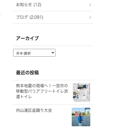
お知らせ (12)
ブログ (2,091)
アーカイブ
ア
ー
カ
イ
最近の投稿
ブ
熊本地震の現場へ！一宮市の
移動型バリアフリートイレ派
遣トイレ
向山連区盆踊り大会