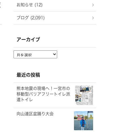
ま
お知らせ (12)
ブログ (2,091)
アーカイブ
ア
ー
カ
イ
最近の投稿
ブ
熊本地震の現場へ！一宮市の
移動型バリアフリートイレ派
遣トイレ
向山連区盆踊り大会