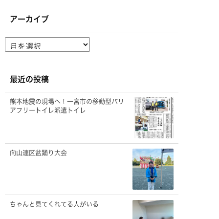
アーカイブ
ア
ー
カ
イ
ブ
最近の投稿
熊本地震の現場へ！一宮市の移動型バリ
アフリートイレ派遣トイレ
向山連区盆踊り大会
ちゃんと見てくれてる人がいる