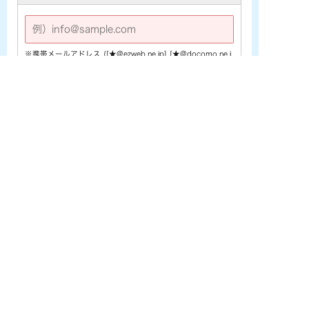
※携帯メールアドレス ([★@ezweb.ne.jp] [★@docomo.ne.j
p] [★@softbank.ne.jp]など) をご利用の場合は、あらかじめ
PCメールの受信許可設定を行なって下さい。
電話番号
※
お問い合わせ内容
※