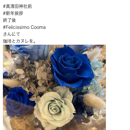
#真清田神社前
#新年挨拶
終了後
#Felicissimo Cooma
さんにて
珈琲とカヌレを。