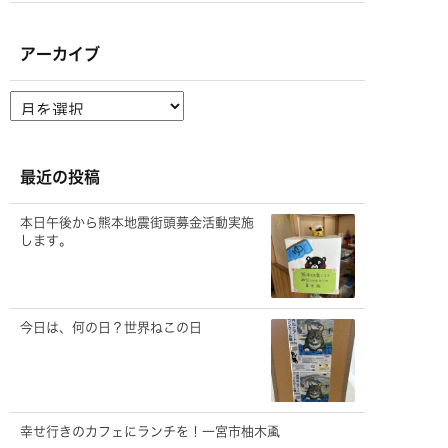
アーカイブ
ア
ー
カ
イ
ブ
最近の投稿
本日午後から熊本地震街頭募金活動実施
します。
今日は、何の日？世界ねこの日
幸せ行きのカフェにランチを！一宮市柚木颪