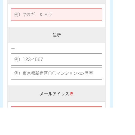
住所
〒
メールアドレス
※
※携帯メールアドレス ([★@ezweb.ne.jp] [★@docomo.ne.j
p] [★@softbank.ne.jp]など) をご利用の場合は、あらかじめ
PCメールの受信許可設定を行なって下さい。