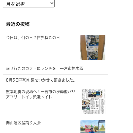
ア
ー
カ
イ
ブ
最近の投稿
今日は、何の日？世界ねこの日
幸せ行きのカフェにランチを！一宮市柚木颪
8月5日平和の鐘をつかせて頂きました。
熊本地震の現場へ！一宮市の移動型バリ
アフリートイレ派遣トイレ
向山連区盆踊り大会