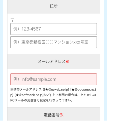
住所
〒
メールアドレス
※
※携帯メールアドレス ([★@ezweb.ne.jp] [★@docomo.ne.j
p] [★@softbank.ne.jp]など) をご利用の場合は、あらかじめ
PCメールの受信許可設定を行なって下さい。
電話番号
※