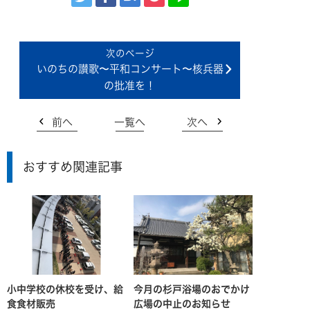
いのちの讃歌〜平和コンサート〜核兵器
の批准を！
前へ
一覧へ
次へ
おすすめ関連記事
小中学校の休校を受け、給
今月の杉戸浴場のおでかけ
食食材販売
広場の中止のお知らせ