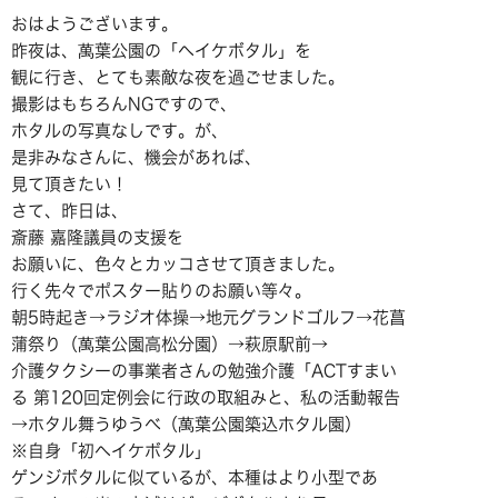
おはようございます。
昨夜は、萬葉公園の「ヘイケボタル」を
観に行き、とても素敵な夜を過ごせました。
撮影はもちろんNGですので、
ホタルの写真なしです。が、
是非みなさんに、機会があれば、
見て頂きたい！
さて、昨日は、
斎藤 嘉隆議員の支援を
お願いに、色々とカッコさせて頂きました。
行く先々でポスター貼りのお願い等々。
朝5時起き→ラジオ体操→地元グランドゴルフ→花菖
蒲祭り（萬葉公園高松分園）→萩原駅前→
介護タクシーの事業者さんの勉強介護「ACTすまい
る 第120回定例会に行政の取組みと、私の活動報告
→ホタル舞うゆうべ（萬葉公園築込ホタル園）
※自身「初ヘイケボタル」
ゲンジボタルに似ているが、本種はより小型であ