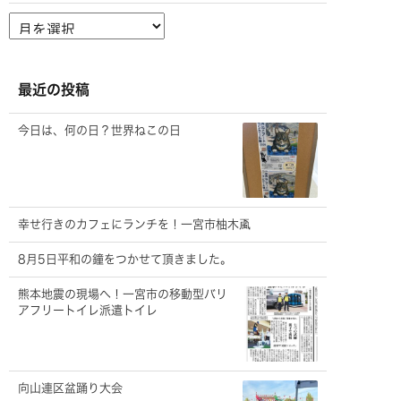
ア
ー
カ
イ
ブ
最近の投稿
今日は、何の日？世界ねこの日
幸せ行きのカフェにランチを！一宮市柚木颪
8月5日平和の鐘をつかせて頂きました。
熊本地震の現場へ！一宮市の移動型バリ
アフリートイレ派遣トイレ
向山連区盆踊り大会