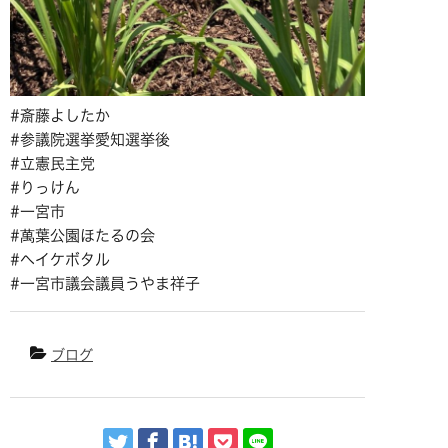
#斎藤よしたか
#参議院選挙愛知選挙後
#立憲民主党
#りっけん
#一宮市
#萬葉公園ほたるの会
#ヘイケボタル
#一宮市議会議員うやま祥子
ブログ