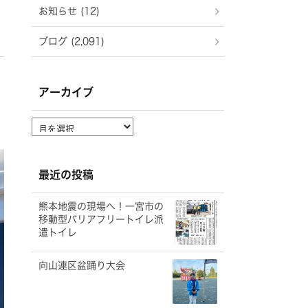
お知らせ (12)
ブログ (2,091)
アーカイブ
ア
ー
カ
イ
最近の投稿
ブ
熊本地震の現場へ！一宮市の
移動型バリアフリートイレ派
遣トイレ
向山連区盆踊り大会