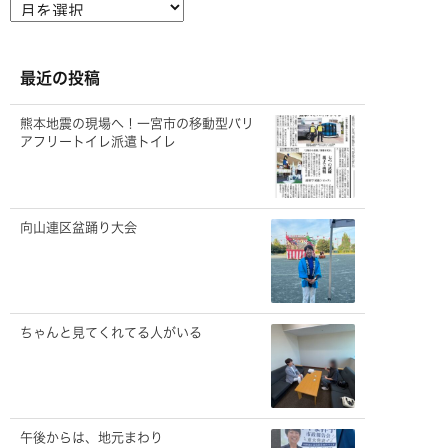
ー
カ
イ
ブ
最近の投稿
熊本地震の現場へ！一宮市の移動型バリ
アフリートイレ派遣トイレ
向山連区盆踊り大会
ちゃんと見てくれてる人がいる
午後からは、地元まわり