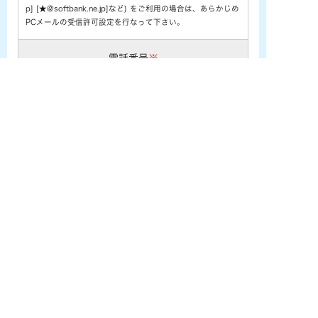
p] [★@softbank.ne.jp]など) をご利用の場合は、あらかじめ
PCメールの受信許可設定を行なって下さい。
電話番号
※
お問い合わせ内容
※