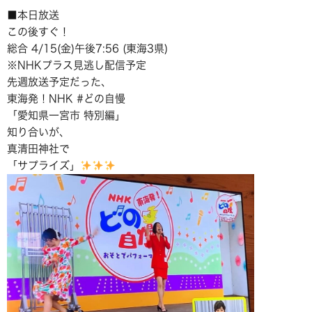
■本日放送
この後すぐ！
総合 4/15(金)午後7:56 (東海3県)
※NHKプラス見逃し配信予定
先週放送予定だった、
東海発！NHK #どの自慢
「愛知県一宮市 特別編」
知り合いが、
真清田神社で
「サプライズ」