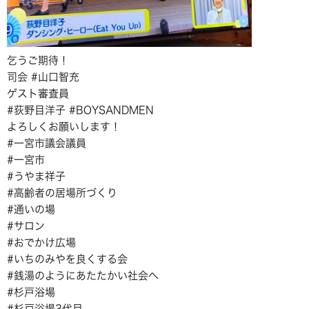
乞うご期待！
司会 #山口智充
ゲスト審査員
#荻野目洋子 #BOYSANDMEN
よろしくお願いします！
#一宮市議会議員
#一宮市
#うやま祥子
#高齢者の居場所づくり
#通いの場
#サロン
#おでかけ広場
#いちのみやを良くする会
#銭湯のようにあたたかい社会へ
#杉戸浴場
#杉戸浴場3代目