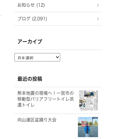
お知らせ (12)
ブログ (2,091)
アーカイブ
ア
ー
カ
イ
最近の投稿
ブ
熊本地震の現場へ！一宮市の
移動型バリアフリートイレ派
遣トイレ
向山連区盆踊り大会