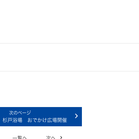
 杉戸浴場 おでかけ広場開催
一覧へ
次へ