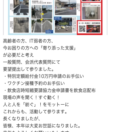
高齢者の方、
IT
弱者の方、
今お困りの方への「寄り添った支援」
が必要だと考え
一般質問、会派代表質問にて
要望提出して参りました。
・特別定額給付金
10
万円申請のお手伝い
・ワクチン接種予約のお手伝い
・飲食店時短縮要請協力金申請書を飲食店配布
現場の声を聞く！すぐ動く！
人と人を「紡ぐ」！をモットーに
これからも、活動して参ります。
長くなりましたが、
皆様、本年は大変お世話になりました。