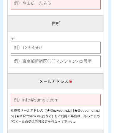
住所
〒
メールアドレス
※
※携帯メールアドレス ([★@ezweb.ne.jp] [★@docomo.ne.j
p] [★@softbank.ne.jp]など) をご利用の場合は、あらかじめ
PCメールの受信許可設定を行なって下さい。