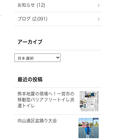
お知らせ (12)
ブログ (2,091)
アーカイブ
ア
ー
カ
イ
最近の投稿
ブ
熊本地震の現場へ！一宮市の
移動型バリアフリートイレ派
遣トイレ
向山連区盆踊り大会