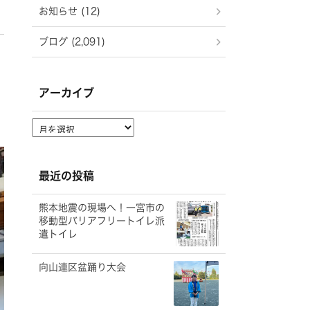
お知らせ (12)
ブログ (2,091)
アーカイブ
ア
ー
カ
イ
最近の投稿
ブ
熊本地震の現場へ！一宮市の
移動型バリアフリートイレ派
遣トイレ
向山連区盆踊り大会