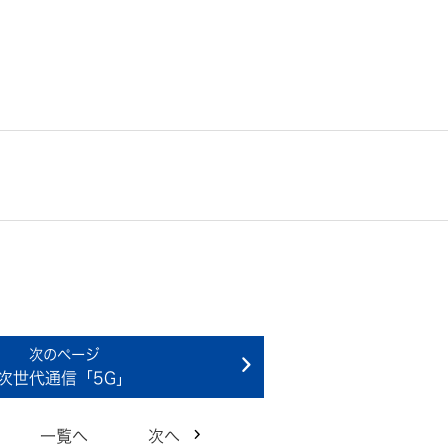
次世代通信「5G」
一覧へ
次へ